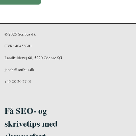
© 2025 Scribus.dk
CVR: 40458301
Landkildevej 60, 5220 Odense SØ
jacob@scribus.dk
+45 20 20 27 01
Få SEO- og
skrivetips med