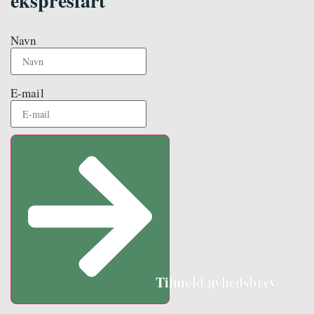
ekspresfart
Navn
E-mail
Tilmeld nyhedsbrev