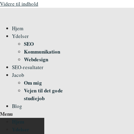
Videre til indhold
Hjem
Ydelser
SEO
Kommunikation
Webdesign
SEO-resultater
Jacob
Om mig
Vejen til det gode
studiejob
Blog
Menu
Hjem
Ydelser