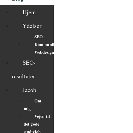
Hjem
Ydelser
SEO
Kommunikation
Webdesign
SEO-
resultater
Jacob
Om
mig
Vejen til
det gode
studiejob