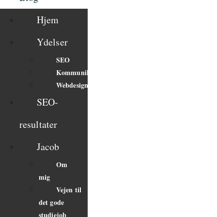
Hjem
Ydelser
SEO
Kommunikation
Webdesign
SEO-
resultater
Jacob
Om
mig
Vejen til
det gode
studiejob