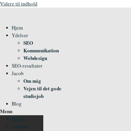
Videre til indhold
Hjem
Ydelser
SEO
Kommunikation
Webdesign
SEO-resultater
Jacob
Om mig
Vejen til det gode
studiejob
Blog
Menu
Hjem
Ydelser