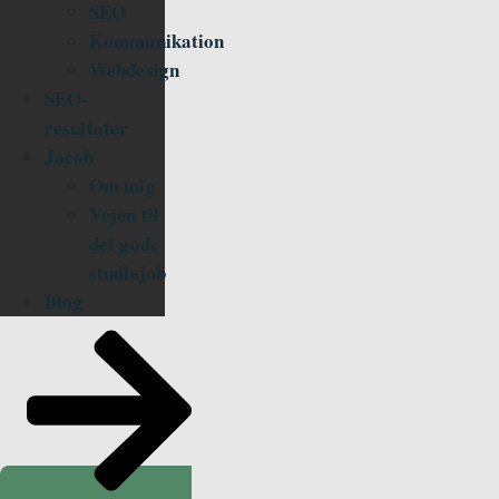
SEO
Kommunikation
Webdesign
SEO-
resultater
Jacob
Om mig
Vejen til
det gode
studiejob
Blog