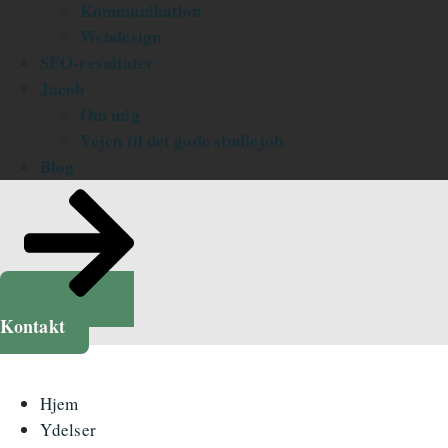
Kommunikation
Webdesign
SEO-resultater
Jacob
Om mig
Vejen til det gode studiejob
Blog
Kontakt
Hjem
Ydelser