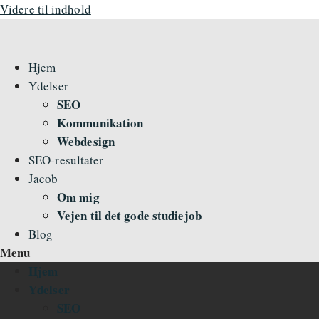
Videre til indhold
Hjem
Ydelser
SEO
Kommunikation
Webdesign
SEO-resultater
Jacob
Om mig
Vejen til det gode studiejob
Blog
Menu
Hjem
Ydelser
SEO