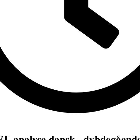
L analyse dansk - dybdegående