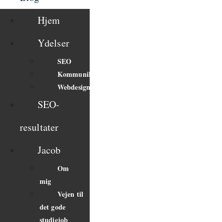
Hjem
Ydelser
SEO
Kommunikation
Webdesign
SEO-
resultater
Jacob
Om
mig
Vejen til
det gode
studiejob