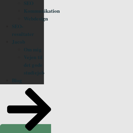
SEO
Kommunikation
Webdesign
SEO-
resultater
Jacob
Om mig
Vejen til
det gode
studiejob
Blog