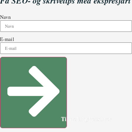
Få SEO- og skrivetips med ekspresfart
Navn
E-mail
Tilmeld nyhedsbrev