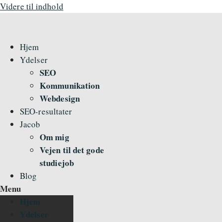
Videre til indhold
Hjem
Ydelser
SEO
Kommunikation
Webdesign
SEO-resultater
Jacob
Om mig
Vejen til det gode
studiejob
Blog
Menu
Hjem
Ydelser