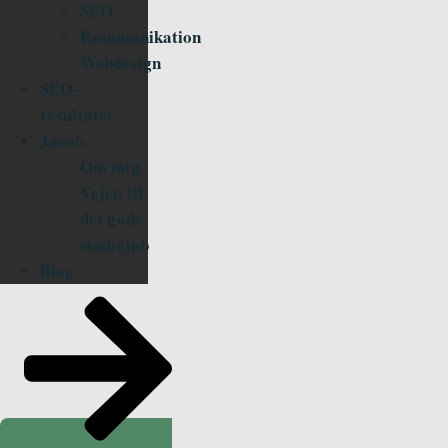
SEO
Kommunikation
Webdesign
SEO-
resultater
Jacob
Om mig
Vejen til
det gode
studiejob
Blog