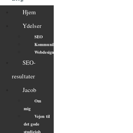
Hjem
Ydelser
SEO
Kommunikation
Webdesign
SEO-
resultater
Jacob
Om
mig
Vejen til
det gode
studiejob